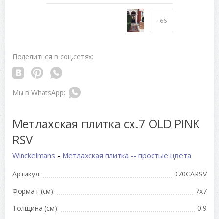
+66
Поделиться в соц.сетях:
Метлахская плитка cx.7 OLD PINK
RSV
Winckelmans
-
Метлахская плитка -- простые цвета
Артикул:
070CARSV
Формат (см):
7x7
Толщина (см):
0.9