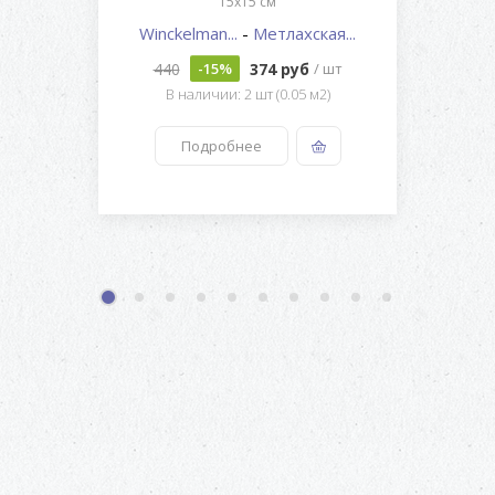
15x15 см
Winckelman...
-
Метлахская...
440
374 руб
-15%
/ шт
В наличии: 2 шт (0.05 м2)
Подробнее
1
2
3
4
5
6
7
8
9
10