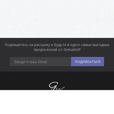
Подпишитесь на рассылку и будьте в курсе самых выгодных
предложений от GretaWolf
ПОДПИСАТЬСЯ
Информация
Оплата и доставка
Контакты