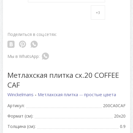
+3
Поделиться в соц.сетях:
Метлахская плитка cx.20 COFFEE
CAF
Winckelmans
-
Метлахская плитка -- простые цвета
Артикул:
200CA0CAF
Формат (см):
20x20
Толщина (см):
0.9