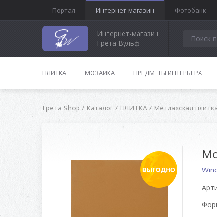
Портал
Интернет-магазин
Фотобанк
Интернет-магазин
Грета Вульф
ПЛИТКА
МОЗАИКА
ПРЕДМЕТЫ ИНТЕРЬЕРА
Грета-Shop
/
Каталог
/
ПЛИТКА
/
Метлахская плитк
Ме
Win
Арти
Форм