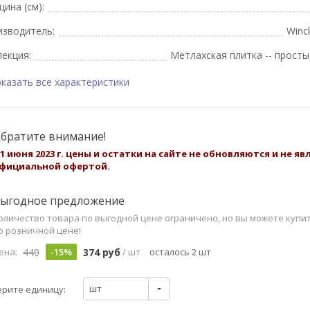
ина (см):
изводитель:
Winc
екция:
Метлахская плитка -- просты
казать все характеристики
братите внимание!
 1 июня 2023 г. цены и остатки на сайте не обновляются и не я
фициальной офертой.
ыгодное предложение
оличество товара по выгодной цене ограничено, но вы можете купи
о розничной цене!
440
374 руб
ена:
-15%
/ шт
осталось 2 шт
шт
рите единицу: