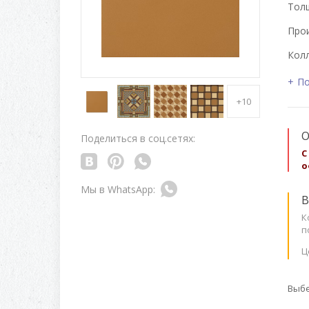
Толщ
Про
Колл
По
+10
О
Поделиться в соц.сетях:
С
о
В
К
п
Ц
Выбе