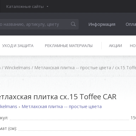
Каталожные сайты
Информация
Опла
УХОД И ЗАЩИТА
РЕКЛАМНЫЕ МАТЕРИАЛЫ
АКЦИИ
НО
а
/
Winckelmans
/
Метлахская плитка -- простые цвета
/
cx.15 Tof
тлахская плитка cx.15 Toffee CAR
ckelmans
-
Метлахская плитка -- простые цвета
кул:
15
ат (см):