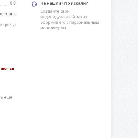
0.9
Не нашли что искали?
Создайте свой
kelmans
индивидуальный заказ
оформив его с персональным
е цвета
менеджером
вляются
ть ещё