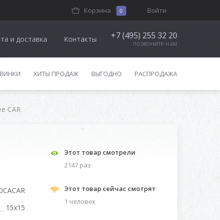
Корзина
Войти
0
+7 (495) 255 32 20
та и доставка
Контакты
позвоните нам
ВИНКИ
ХИТЫ ПРОДАЖ
ВЫГОДНО
РАСПРОДАЖА
fee CAR
Этот товар смотрели
2147 раз
Этот товар сейчас смотрят
0CACAR
1 человек
15x15