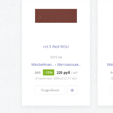
rct.5 Red ROU
5x15 см
...
Winckelman...
-
Метлахская...
Win
265
225 руб
1
т
-15%
/ шт
В наличии: 308 шт (2.31 м2)
В
Подробнее