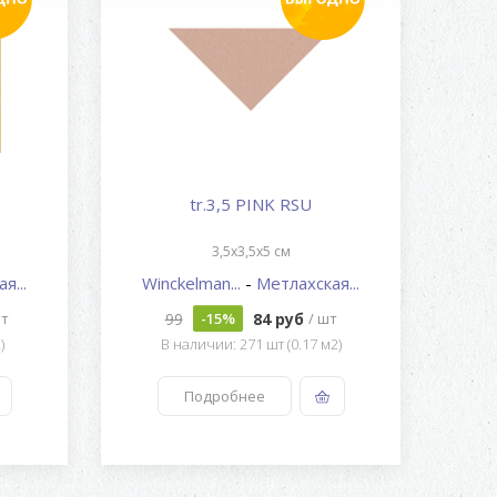
tr.3,5 PINK RSU
3,5x3,5x5 см
я...
Winckelman...
-
Метлахская...
Wi
99
84 руб
шт
-15%
/ шт
)
В наличии: 271 шт (0.17 м2)
Подробнее