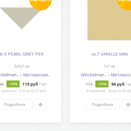
tr.5 PEARL GREY PER
cx.7 VANILLE VAN
5x5x7 см
7x7 см
ckelman...
-
Метлахская...
Winckelman...
-
Метлахска
40
119 руб
113
96 руб
-15%
/ шт
-15%
/ 
 наличии: 215 шт (0.27 м2)
В наличии: 18 шт (0.09 м2
Подробнее
Подробнее