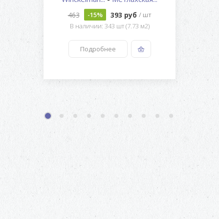
463
393 руб
-15%
/ шт
В наличии: 343 шт (7.73 м2)
Подробнее
1
2
3
4
5
6
7
8
9
10