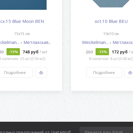
cx.15 Blue Moon BEN
oct.10 Blue BEU
15x15 см
10x10 см
ckelman...
-
Метлахская...
Winckelman...
-
Метлахска
80
748 руб
203
172 руб
-15%
/ шт
-15%
/ 
В наличии: 25 шт (0.56 м2)
В наличии: 8 шт (0.08 м2
Подробнее
Подробнее
ыгодных предложений от GretaWolf