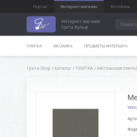
Портал
Интернет-магазин
Фотобанк
Интернет-магазин
Грета Вульф
ПЛИТКА
МОЗАИКА
ПРЕДМЕТЫ ИНТЕРЬЕРА
Грета-Shop
/
Каталог
/
ПЛИТКА
/
Метлахская плитк
Ме
Win
Арти
Форм