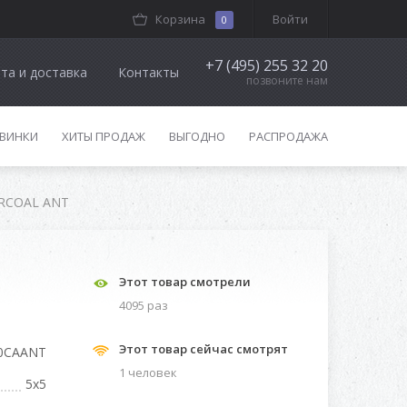
Корзина
Войти
0
+7 (495) 255 32 20
та и доставка
Контакты
позвоните нам
ВИНКИ
ХИТЫ ПРОДАЖ
ВЫГОДНО
РАСПРОДАЖА
ARCOAL ANT
Этот товар смотрели
4095 раз
Этот товар сейчас смотрят
0CAANT
1 человек
5x5