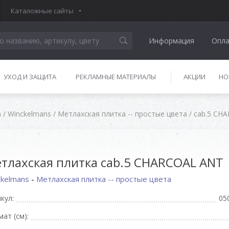
Каталожные сайты
Информация
Опла
УХОД И ЗАЩИТА
РЕКЛАМНЫЕ МАТЕРИАЛЫ
АКЦИИ
НО
а
/
Winckelmans
/
Метлахская плитка -- простые цвета
/
cab.5 CH
тлахская плитка cab.5 CHARCOAL ANT
ckelmans
-
Метлахская плитка -- простые цвета
кул:
05
ат (см):