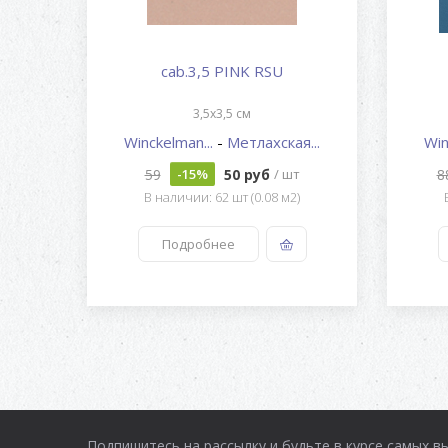
EP
cab.3,5 PINK RSU
3,5x3,5 см
...
Winckelman...
-
Метлахская...
Win
59
50 руб
8
-15%
/ шт
)
В наличии: 62 шт (0.08 м2)
Подробнее
Подпишитесь на рассылку и будьте в курсе самых в