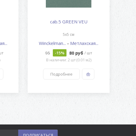
cab.5 GREEN VEU
5x5 см
я...
Winckelman...
-
Метлахская...
Wi
95
80 руб
шт
-15%
/ шт
)
В наличии: 2 шт (0.01 м2)
Подробнее
ПОДПИСАТЬСЯ