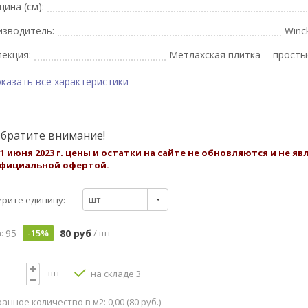
ина (см):
изводитель:
Winc
екция:
Метлахская плитка -- просты
казать все характеристики
братите внимание!
 1 июня 2023 г. цены и остатки на сайте не обновляются и не я
фициальной офертой.
шт
рите единицу:
95
80 руб
:
-15%
/ шт
шт
на складе 3
анное количество в м2: 0,00 (80 руб.)