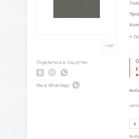
Толщ
Про
Колл
По
+107
О
Поделиться в соц.сетях:
С
о
Выбе
Цена
Выбр