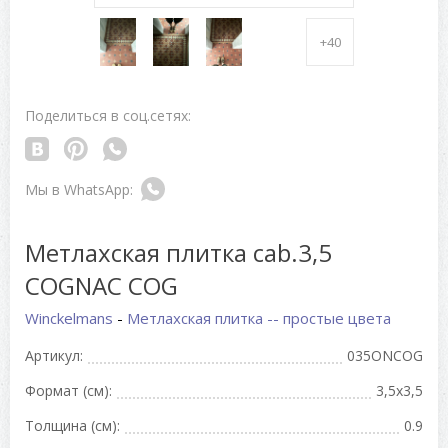
+40
Поделиться в соц.сетях:
Метлахская плитка cab.3,5
COGNAC COG
Winckelmans
-
Метлахская плитка -- простые цвета
Артикул:
035ONCOG
Формат (см):
3,5x3,5
Толщина (см):
0.9