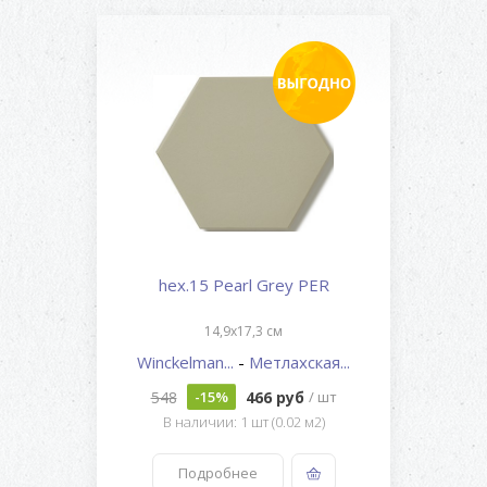
hex.15 Pearl Grey PER
14,9x17,3 см
Winckelman...
-
Метлахская...
548
466 руб
-15%
/ шт
В наличии: 1 шт (0.02 м2)
Подробнее