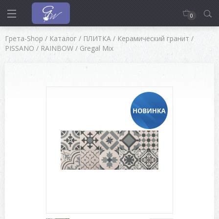
0
Грета-Shop
/
Каталог
/
ПЛИТКА
/
Керамический гранит
/
PISSANO
/
RAINBOW
/
Gregal Mix