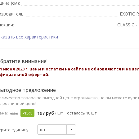
ина (см):
изводитель:
EXOTIC R
екция:
CLASSIC -
казать все характеристики
братите внимание!
 1 июня 2023 г. цены и остатки на сайте не обновляются и не я
фициальной офертой.
ыгодное предложение
оличество товара по выгодной цене ограничено, но вы можете купи
о розничной цене!
232
197 руб
ена:
-15%
/ шт
осталось 18 шт
шт
рите единицу: