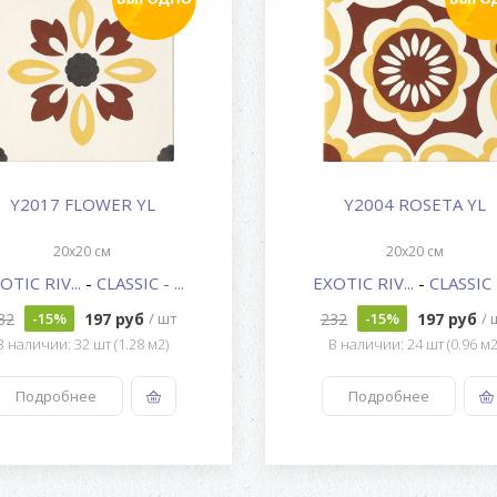
Y2017 FLOWER YL
Y2004 ROSETA YL
20x20 см
20x20 см
OTIC RIV...
-
CLASSIC - ...
EXOTIC RIV...
-
CLASSIC - 
32
197 руб
232
197 руб
-15%
/ шт
-15%
/ 
В наличии: 32 шт (1.28 м2)
В наличии: 24 шт (0.96 м2
Подробнее
Подробнее