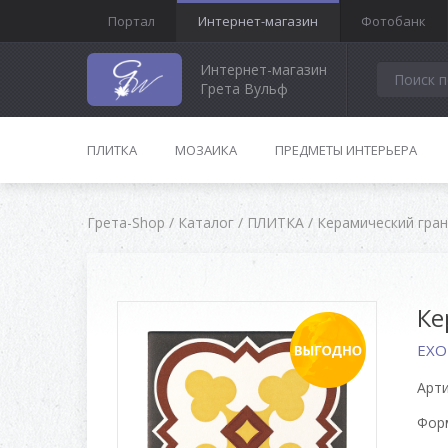
Портал
Интернет-магазин
Фотобанк
Интернет-магазин
Грета Вульф
ПЛИТКА
МОЗАИКА
ПРЕДМЕТЫ ИНТЕРЬЕРА
Грета-Shop
/
Каталог
/
ПЛИТКА
/
Керамический гра
Ке
EXO
Арти
Форм