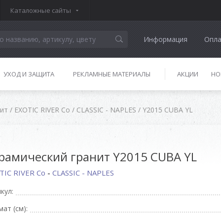
Каталожные сайты
Информация
Опла
УХОД И ЗАЩИТА
РЕКЛАМНЫЕ МАТЕРИАЛЫ
АКЦИИ
НО
нит
/
EXOTIC RIVER Co
/
CLASSIC - NAPLES
/
Y2015 CUBA YL
рамический гранит Y2015 CUBA YL
TIC RIVER Co
-
CLASSIC - NAPLES
кул:
ат (см):