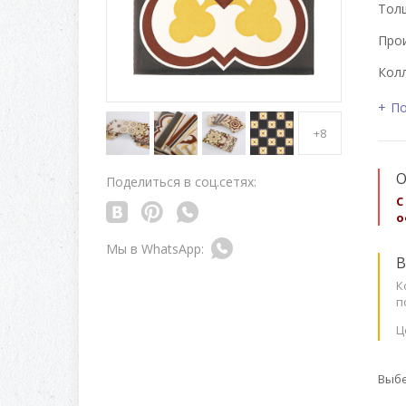
Толщ
Про
Колл
По
+8
О
Поделиться в соц.сетях:
С
о
В
К
п
Ц
Выбе