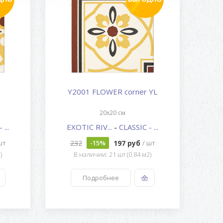
Y2001 FLOWER corner YL
20x20 см
...
EXOTIC RIV...
-
CLASSIC - ...
E
232
197 руб
шт
-15%
/ шт
)
В наличии: 21 шт (0.84 м2)
Подробнее