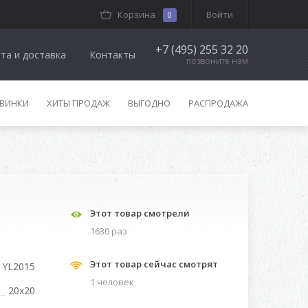
Корзина
Войти
0
+7 (495) 255 32 20
та и доставка
Контакты
позвоните нам
ВИНКИ
ХИТЫ ПРОДАЖ
ВЫГОДНО
РАСПРОДАЖА
Этот товар смотрели
1630 раз
Этот товар сейчас смотрят
YL2015
1 человек
20x20