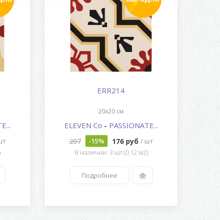
ERR214
20x20 см
...
ELEVEN Co
-
PASSIONATE...
E
207
176 руб
шт
-15%
/ шт
)
В наличии: 3 шт (0.12 м2)
Подробнее