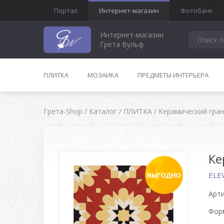
Портал
Интернет-магазин
Фотобанк
Интернет-магазин
Грета Вульф
ПЛИТКА
МОЗАИКА
ПРЕДМЕТЫ ИНТЕРЬЕРА
Грета-Shop
/
Каталог
/
ПЛИТКА
/
Керамический гра
Ке
ELE
Арти
Форм