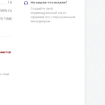
1.0
Не нашли что искали?
Создайте свой
EVEN Co
индивидуальный заказ
оформив его с персональным
TE TIME
менеджером
вляются
ть ещё