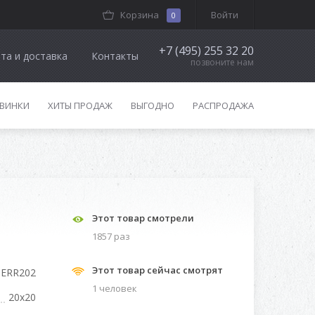
Корзина
Войти
0
+7 (495) 255 32 20
та и доставка
Контакты
позвоните нам
ВИНКИ
ХИТЫ ПРОДАЖ
ВЫГОДНО
РАСПРОДАЖА
Этот товар смотрели
1857 раз
Этот товар сейчас смотрят
ERR202
1 человек
20x20