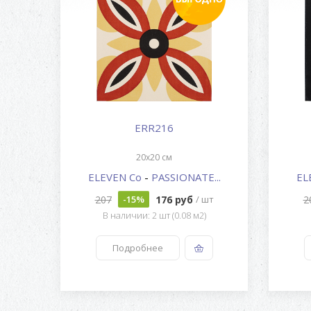
ERR216
20x20 см
...
ELEVEN Co
-
PASSIONATE...
EL
207
176 руб
2
шт
-15%
/ шт
В наличии: 2 шт (0.08 м2)
Подробнее