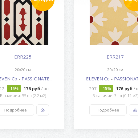
ERR225
ERR217
20x20 см
20x20 см
EVEN Co
-
PASSIONATE...
ELEVEN Co
-
PASSIONATE
07
176 руб
207
176 руб
-15%
/ шт
-15%
/ 
В наличии: 55 шт (2.2 м2)
В наличии: 3 шт (0.12 м2
Подробнее
Подробнее