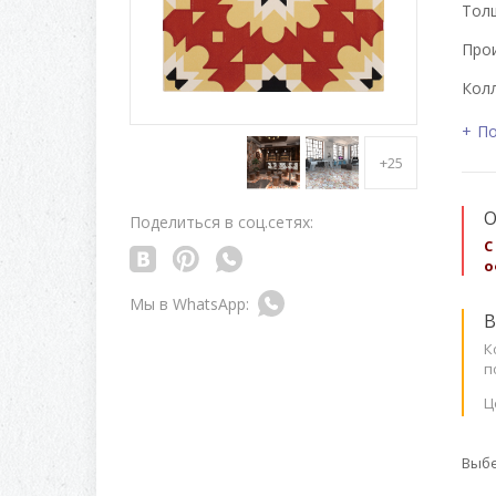
Толщ
Про
Колл
По
+25
О
Поделиться в соц.сетях:
С
о
В
К
п
Ц
Выбе