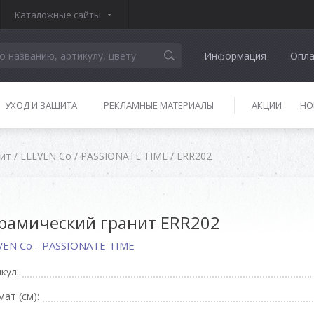
Каталожные сайты
Информация
Опла
УХОД И ЗАЩИТА
РЕКЛАМНЫЕ МАТЕРИАЛЫ
АКЦИИ
НО
нит
/
ELEVEN Co
/
PASSIONATE TIME
/
ERR202
рамический гранит ERR202
VEN Co
-
PASSIONATE TIME
кул:
ат (см):