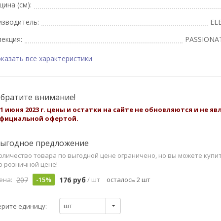
ина (см):
изводитель:
EL
екция:
PASSIONA
казать все характеристики
братите внимание!
 1 июня 2023 г. цены и остатки на сайте не обновляются и не я
фициальной офертой.
ыгодное предложение
оличество товара по выгодной цене ограничено, но вы можете купи
о розничной цене!
207
176 руб
ена:
-15%
/ шт
осталось 2 шт
шт
рите единицу: