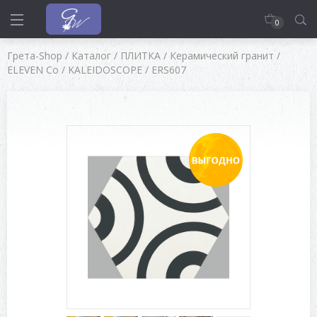
0
Грета-Shop
/
Каталог
/
ПЛИТКА
/
Керамический гранит
/
ELEVEN Co
/
KALEIDOSCOPE
/
ERS607