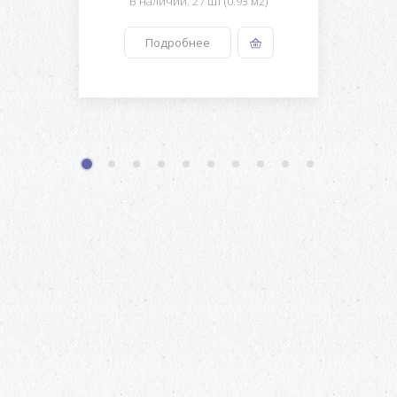
В наличии: 27 шт (0.93 м2)
Подробнее
1
2
3
4
5
6
7
8
9
10