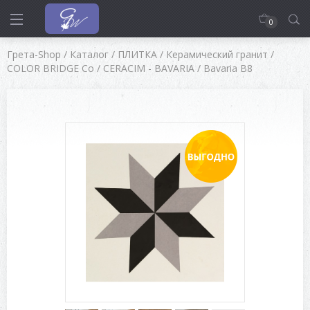
0
Грета-Shop
/
Каталог
/
ПЛИТКА
/
Керамический гранит
/
COLOR BRIDGE Co
/
CERACIM - BAVARIA
/
Bavaria B8