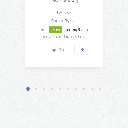
УЗОР 008(02)
10x10 см
Грета Вуль...
200
100 руб
-50%
/ шт
В наличии: 1 шт (0.01 м2)
Подробнее
1
2
3
4
5
6
7
8
9
10