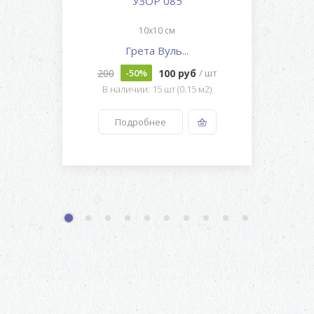
УЗОР 085
10x10 см
Грета Вуль...
200
100 руб
-50%
/ шт
В наличии: 15 шт (0.15 м2)
Подробнее
1
2
3
4
5
6
7
8
9
10