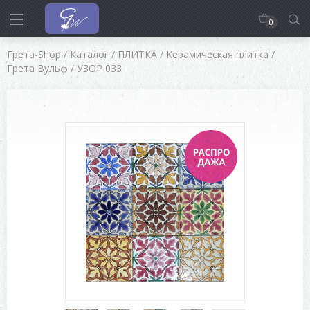
0
Грета-Shop
/
Каталог
/
ПЛИТКА
/
Керамическая плитка
/
Грета Вульф
/
УЗОР 033