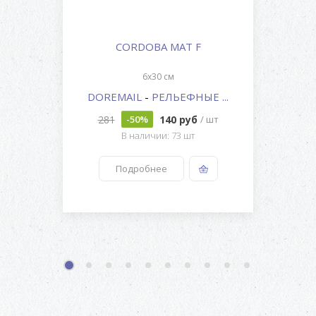
CORDOBA MAT F
6x30 см
DOREMAIL
-
РЕЛЬЕФНЫЕ ...
281
140 руб
-50%
/ шт
В наличии: 73 шт
Подробнее
1
2
3
4
5
6
7
8
9
10