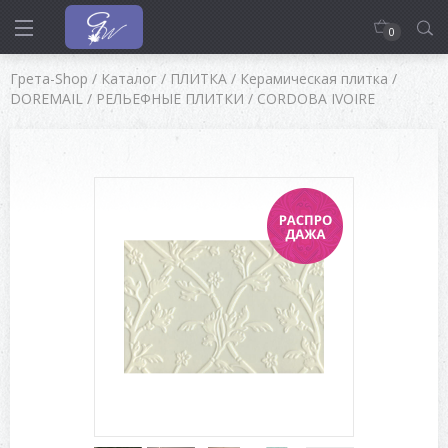
0
Грета-Shop
/
Каталог
/
ПЛИТКА
/
Керамическая плитка
/
DOREMAIL
/
РЕЛЬЕФНЫЕ ПЛИТКИ
/
CORDOBA IVOIRE