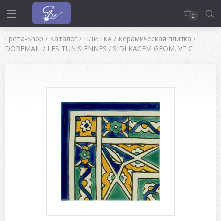
0
Грета-Shop
/
Каталог
/
ПЛИТКА
/
Керамическая плитка
/
DOREMAIL
/
LES TUNISIENNES
/
SIDI KACEM GEOM. VT C