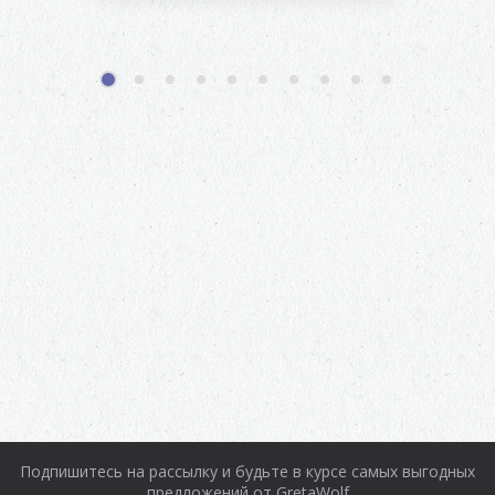
1
2
3
4
5
6
7
8
9
10
Подпишитесь на рассылку и будьте в курсе самых выгодных
предложений от GretaWolf