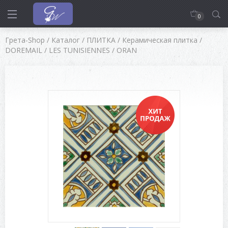
0
Грета-Shop
/
Каталог
/
ПЛИТКА
/
Керамическая плитка
/
DOREMAIL
/
LES TUNISIENNES
/
ORAN