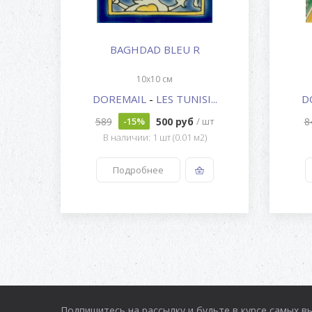
BAGHDAD BLEU R
10x10 см
..
DOREMAIL
-
LES TUNISI...
D
589
500 руб
8
 шт
-15%
/ шт
В наличии: 1 шт (0.01 м2)
Подробнее
Подпишитесь на рассылку и будьте в курсе самых в