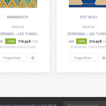
MARRAKECH
POT BLEU
20x20 см
20x20 см
OREMAIL
-
LES TUNISI...
DOREMAIL
-
LES TUNISI
42
716 руб
428
214 руб
-15%
/ шт
-50%
/ 
В наличии: 4 шт (0.16 м2)
В наличии: 1 шт (0.04 м2
Подробнее
Подробнее
ыгодных предложений от GretaWolf