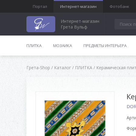
Портал
Интернет-магазин
Фотобанк
Интернет-магазин
Грета Вульф
ПЛИТКА
МОЗАИКА
ПРЕДМЕТЫ ИНТЕРЬЕРА
Грета-Shop
/
Каталог
/
ПЛИТКА
/
Керамическая пли
Ке
DOR
Арти
Форм