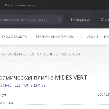
Каталожные сайты
Информация
Опла
УХОД И ЗАЩИТА
РЕКЛАМНЫЕ МАТЕРИАЛЫ
АКЦИИ
НО
тка
/
DOREMAIL
/
LES TUNISIENNES
/
MIDES VERT
рамическая плитка MIDES VERT
EMAIL
-
LES TUNISIENNES
кул:
B0012
ат (см):