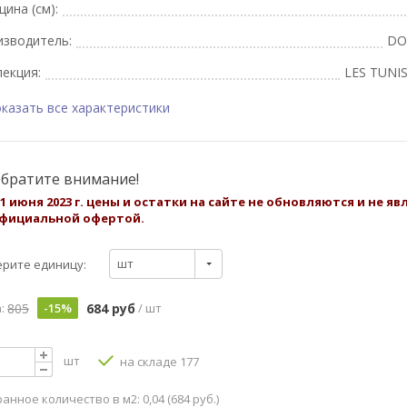
ина (см):
изводитель:
DO
екция:
LES TUNI
казать все характеристики
братите внимание!
 1 июня 2023 г. цены и остатки на сайте не обновляются и не я
фициальной офертой.
шт
рите единицу:
805
684 руб
:
-15%
/ шт
шт
на складе 177
анное количество в м2: 0,04 (684 руб.)