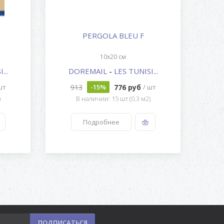
PERGOLA BLEU F
10x20 см
...
DOREMAIL
-
LES TUNISI...
D
913
776 руб
шт
-15%
/ шт
)
В наличии: 15 шт (0.3 м2)
Подробнее
ПОДПИСАТЬСЯ