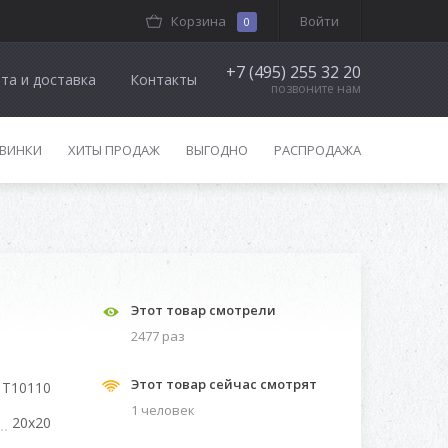
Корзина
Войти
0
+7 (495) 255 32 20
та и доставка
Контакты
позвоните нам
ВИНКИ
ХИТЫ ПРОДАЖ
ВЫГОДНО
РАСПРОДАЖА
Этот товар смотрели
2477 раз
Этот товар сейчас смотрят
1T10110
1 человек
20x20