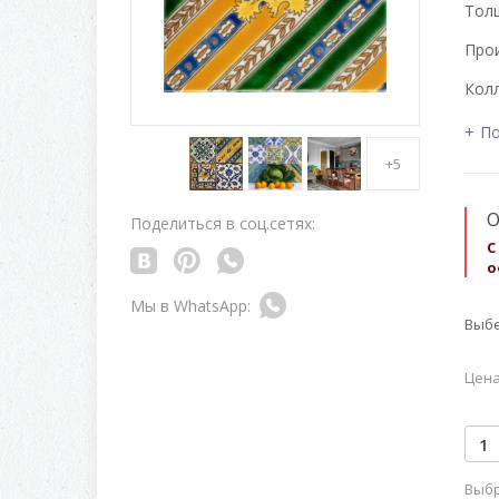
Толщ
Про
Колл
По
+5
О
Поделиться в соц.сетях:
С
о
Выбе
Цена
Выбр