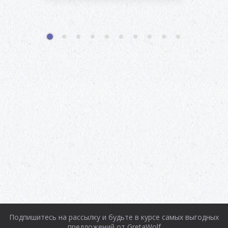
1
2
3
4
5
6
7
8
9
10
Подпишитесь на рассылку и будьте в курсе самых выгодных
предложений от GretaWolf