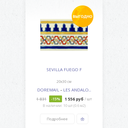
SEVILLA FUEGO F
20x30 см
DOREMAIL
-
LES ANDALO...
1 831
1 556 руб
-15%
/ шт
В наличии: 10 шт (0.6 м2)
Подробнее