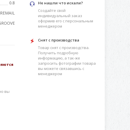
0.8
Не нашли что искали?
Создайте свой
REMAIL
индивидуальный заказ
оформив его с персональным
GROOVE
менеджером
Снят с производства
Товар снят с производства.
Получить подробную
информацию, а так-же
запросить фотографии товара
вляются
вы можете связавшись с
менеджером
но вы