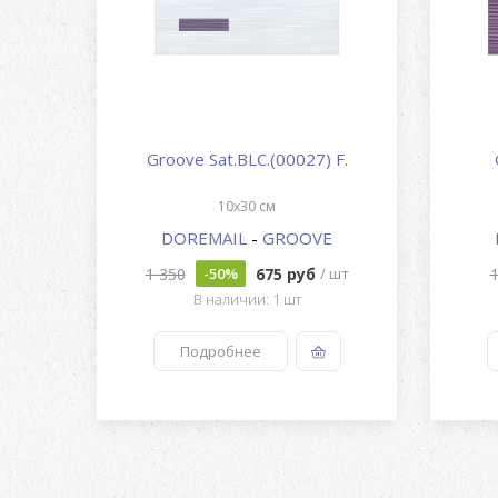
Groove Sat.BLC.(00027) F.
10x30 см
DOREMAIL
-
GROOVE
1 350
675 руб
 шт
-50%
/ шт
В наличии: 1 шт
Подробнее