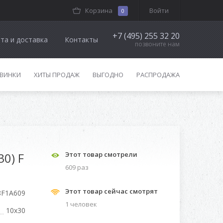
Корзина
Войти
0
+7 (495) 255 32 20
та и доставка
Контакты
позвоните нам
ВИНКИ
ХИТЫ ПРОДАЖ
ВЫГОДНО
РАСПРОДАЖА
0) F
Этот товар смотрели
609 раз
Этот товар сейчас смотрят
8F1A609
1 человек
10x30