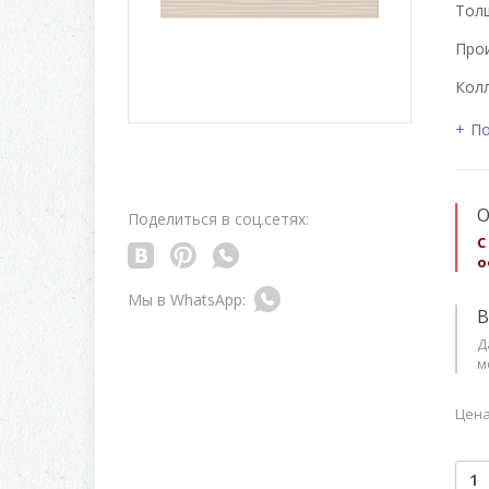
Толщ
Про
Колл
По
О
Поделиться в соц.сетях:
С
о
В
Д
м
Цена