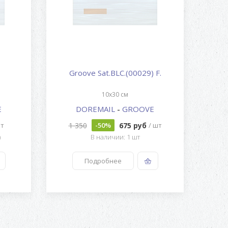
Groove Sat.BLC.(00029) F.
10x30 см
E
DOREMAIL
-
GROOVE
1 350
675 руб
шт
-50%
/ шт
)
В наличии: 1 шт
Подробнее