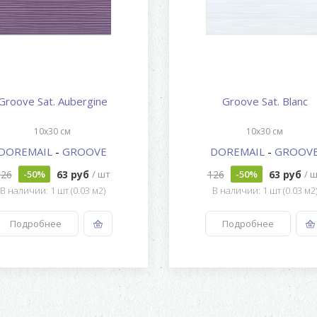
Groove Sat. Aubergine
Groove Sat. Blanc
10x30 см
10x30 см
DOREMAIL
-
GROOVE
DOREMAIL
-
GROOV
126
63 руб
126
63 руб
-50%
/ шт
-50%
/ 
В наличии: 1 шт (0.03 м2)
В наличии: 1 шт (0.03 м2
Подробнее
Подробнее