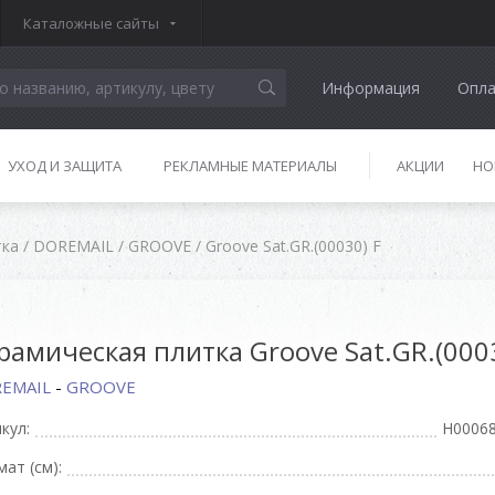
Каталожные сайты
Информация
Опла
УХОД И ЗАЩИТА
РЕКЛАМНЫЕ МАТЕРИАЛЫ
АКЦИИ
НО
тка
/
DOREMAIL
/
GROOVE
/
Groove Sat.GR.(00030) F
рамическая плитка Groove Sat.GR.(0003
EMAIL
-
GROOVE
кул:
H0006
ат (см):