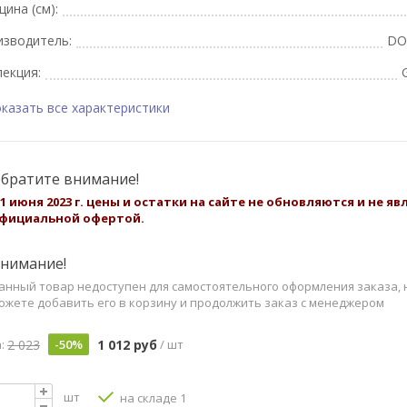
ина (см):
изводитель:
DO
екция:
казать все характеристики
братите внимание!
 1 июня 2023 г. цены и остатки на сайте не обновляются и не я
фициальной офертой.
нимание!
анный товар недоступен для самостоятельного оформления заказа, 
ожете добавить его в корзину и продолжить заказ с менеджером
2 023
1 012 руб
:
-50%
/ шт
шт
на складе 1