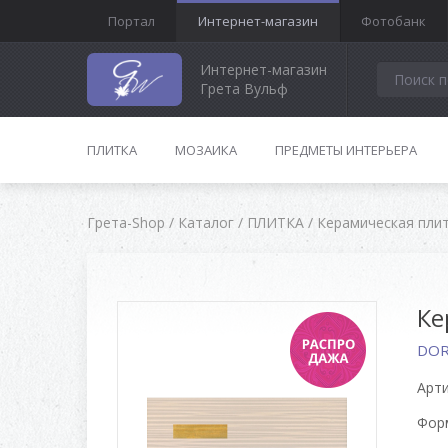
Портал
Интернет-магазин
Фотобанк
Интернет-магазин
Грета Вульф
ПЛИТКА
МОЗАИКА
ПРЕДМЕТЫ ИНТЕРЬЕРА
Грета-Shop
/
Каталог
/
ПЛИТКА
/
Керамическая пли
Ке
DOR
Арти
Форм