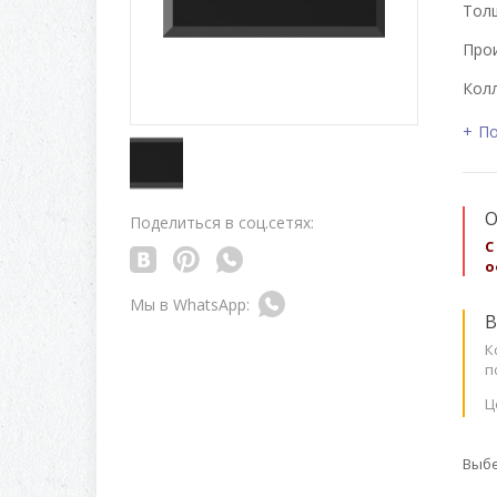
Толщ
Про
Колл
По
О
Поделиться в соц.сетях:
С
о
В
К
п
Ц
Выбе