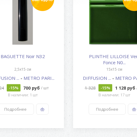
BAGUETTE Noir N32
PLINTHE LILLOISE Ve
Fonce N0...
2,5x15 см
15x15 см
FUSION ...
-
METRO PARI...
DIFFUSION ...
-
METRO PAR
24
700 руб
1 328
1 128 руб
-15%
/ шт
-15%
В наличии: 1 шт
В наличии: 17 шт
Подробнее
Подробнее