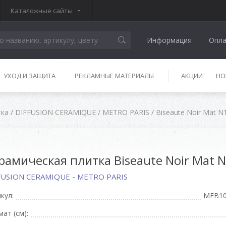
Каталожные сайты
Информация
Опла
УХОД И ЗАЩИТА
РЕКЛАМНЫЕ МАТЕРИАЛЫ
АКЦИИ
НО
тка
/
DIFFUSION CERAMIQUE
/
METRO PARIS
/
Biseaute Noir Mat N
рамическая плитка Biseaute Noir Mat 
FUSION CERAMIQUE
-
METRO PARIS
кул:
MEB10
ат (см):