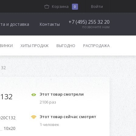
Корзина
Войти
0
+7 (495) 255 32 20
та и доставка
Контакты
позвоните нам
ВИНКИ
ХИТЫ ПРОДАЖ
ВЫГОДНО
РАСПРОДАЖА
132
N132
Этот товар смотрели
2106 раз
Этот товар сейчас смотрят
20C132
1 человек
10x20