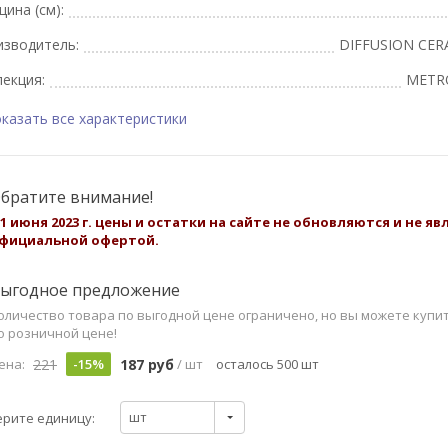
ина (см):
изводитель:
DIFFUSION CE
екция:
METR
казать все характеристики
братите внимание!
 1 июня 2023 г. цены и остатки на сайте не обновляются и не я
фициальной офертой.
ыгодное предложение
оличество товара по выгодной цене ограничено, но вы можете купи
о розничной цене!
221
187 руб
ена:
-15%
/ шт
осталось 500 шт
шт
рите единицу: