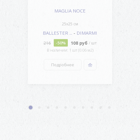
MAGLIA NOCE
25x25 см
BALLESTER ...
-
DIMARMI
216
108 руб
-50%
/ шт
В наличии: 1 шт (0.06 м2)
Подробнее
1
2
3
4
5
6
7
8
9
10