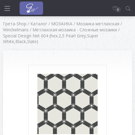
0
Грета-Shop
/
Каталог
/
МОЗАИКА
/
Мозаика метлахская
/
Winckelmans
/
Метлахская мозаика - Сложные мозаики
/
Special Design Net 004 (hex.2,5 Pearl Grey,Super
White,Black,Slate)