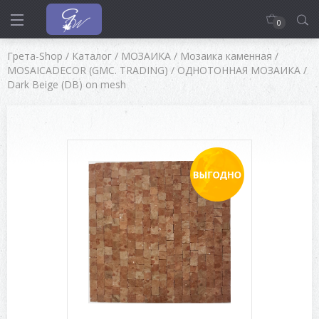
0
Грета-Shop
/
Каталог
/
МОЗАИКА
/
Мозаика каменная
/
MOSAICADECOR (GMC. TRADING)
/
ОДНОТОННАЯ МОЗАИКА
/
Dark Beige (DB) on mesh