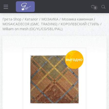
0
Грета-Shop
/
Каталог
/
МОЗАИКА
/
Мозаика каменная
/
MOSAICADECOR (GMC. TRADING)
/
КОРОЛЕВСКИЙ СТИЛЬ
/
William on mesh (OC/YL/CG/SBL/PAL)