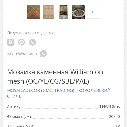
+1
Поделиться в соц.сетях:
Мозаика каменная William on
mesh (OC/YL/CG/SBL/PAL)
MOSAICADECOR (GMC. TRADING)
-
КОРОЛЕВСКИЙ
СТИЛЬ
Артикул:
TNWIL8ms
Формат (см):
20x20
Толщина (см):
0.8